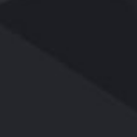
基于数据中心多源、多类型、多容器等特点，面向
大数据环境下的数据分析挖掘利器。融合交互分
析、数据挖掘、视化分析技术，支持对多种数据容
器和格式
查看详细
运维与服务
公司建立了完善的员工培训及发展体系、质量监控体系、IT