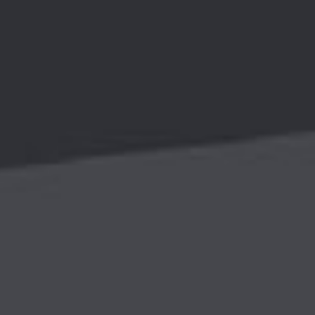
邮箱登录
服务管理
切
换
导
航
关于我们